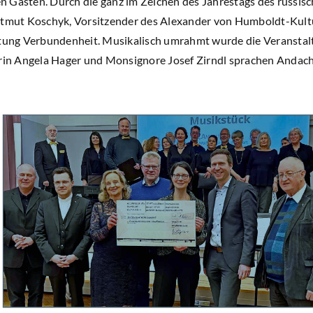
 Gästen. Durch die ganz im Zeichen des Jahrestags des russisc
artmut Koschyk, Vorsitzender des Alexander von Humboldt-Kult
ftung Verbundenheit. Musikalisch umrahmt wurde die Veranstal
erin Angela Hager und Monsignore Josef Zirndl sprachen Andac