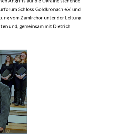
hen Angriffs auf die Ukraine stehende
urforum Schloss Goldkronach e.V. und
tung vom Zamirchor unter der Leitung
hten und, gemeinsam mit Dietrich