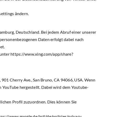
settings ändern.
mburg, Deutschland. Bei jedem Abruf einer unserer
on personenbezogenen Daten erfolgt dabei nach
et.
 unter https://www.xing.com/app/share?
C, 901 Cherry Ave., San Bruno, CA 94066, USA. Wenn
on YouTube hergestellt. Dabei wird dem Youtube-
lichen Profil zuzuordnen. Dies können Sie
s://www.google.de/intl/de/policies/privacy