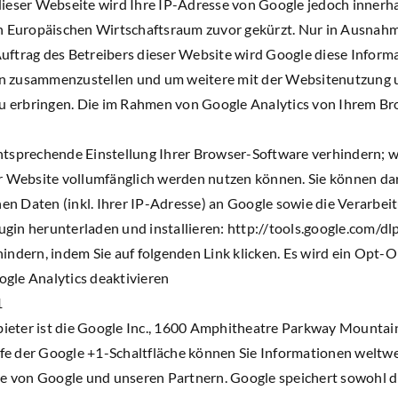
dieser Webseite wird Ihre IP-Adresse von Google jedoch innerh
Europäischen Wirtschaftsraum zuvor gekürzt. Nur in Ausnahmef
Auftrag des Betreibers dieser Website wird Google diese Infor
en zusammenzustellen und um weitere mit der Websitenutzung
 erbringen. Die im Rahmen von Google Analytics von Ihrem Bro
tsprechende Einstellung Ihrer Browser-Software verhindern; wir
er Website vollumfänglich werden nutzen können. Sie können da
n Daten (inkl. Ihrer IP-Adresse) an Google sowie die Verarbei
gin herunterladen und installieren: http://tools.google.com/d
indern, indem Sie auf folgenden Link klicken. Es wird ein Opt-O
gle Analytics deaktivieren
1
ieter ist die Google Inc., 1600 Amphitheatre Parkway Mountai
e der Google +1-Schaltfläche können Sie Informationen weltwei
te von Google und unseren Partnern. Google speichert sowohl di