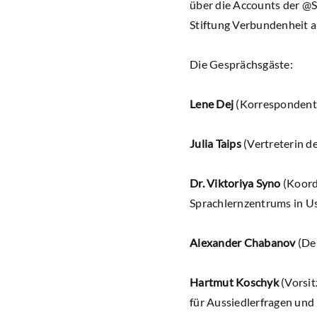
über die Accounts der @
Stiftung Verbundenheit au
Die Gesprächsgäste:
Lene Dej
(Korrespondenti
Julia Taips
(Vertreterin d
Dr. Viktoriya Syno
(Koord
Sprachlernzentrums in U
Alexander Chabanov
(Deu
Hartmut Koschyk
(Vorsit
für Aussiedlerfragen und