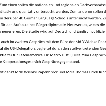
 Zum einen sollen die nationalen und regionalen Dachverbandss
titativ und qualitativ untersucht werden. Zum anderen sollen d
 der über 40 German Language Schools untersucht werden. Ziel
ür den Aufbau eines Bürgerdiplomatie-Netzwerkes, wie es die 
u generieren. Die Studie wird auf Deutsch und Englisch publizier
es auch im zweiten Gespräch mit dem Büro der MdB Wiebke Pape
f die US-Delegation, begleitet durch den stellvertretenden Ges
tleiter für Lateinamerika, Dr. Marco Just Quiles, zum Gespräch.
te Kooperationsgespräch Gesprächsgegenstand.
eit dankt MdB Wiebke Papenbrock und MdB Thomas Erndl für d