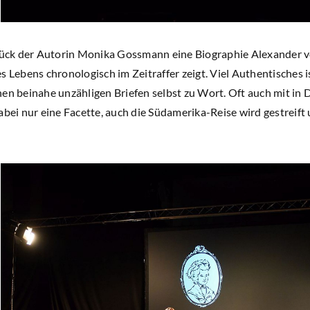
Stück der Autorin Monika Gossmann eine Biographie Alexander v
ebens chronologisch im Zeitraffer zeigt. Viel Authentisches i
nen beinahe unzähligen Briefen selbst zu Wort. Oft auch mit in
abei nur eine Facette, auch die Südamerika-Reise wird gestreift