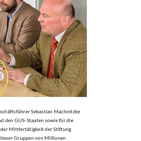
schäftsführer Sebastian Machnitzke
und den GUS-Staaten sowie für die
r Mittlertätigkeit der Stiftung
n dieser Gruppen von Millionen