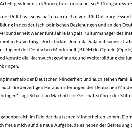
Arbeit gewinnen zu können, freut uns sehr“, so Stiftungsratsvo
der Politikwissenschaften an der Universität Duisburg-Essen b
 Bildung in den deutsch-polnischen Beziehungen und an den Deu
g Verbundenheit war er fünf Jahre lang als Kulturmanager des Ins
eit in Polen tätig. Dort stärkte Dominik Duda mit seiner strat
r Jugend der Deutschen Minderheit (BJDM) in Oppeln (Opole). 
und konnte die Nachwuchsgewinnung und Weiterbildung der ju
nbringen.
ung innerhalb der Deutschen Minderheit und auch seinen famil
ls auch die derzeitigen Herausforderungen der Deutschen Minde
einbringen“, sagt Sebastian Machnitzke, Geschäftsführer der Sti
ufgabenbereich im Feld der deutschen Minderheiten kommt Domi
ch freue mich auf die neue Aufgabe, da es neben der Betreuung 