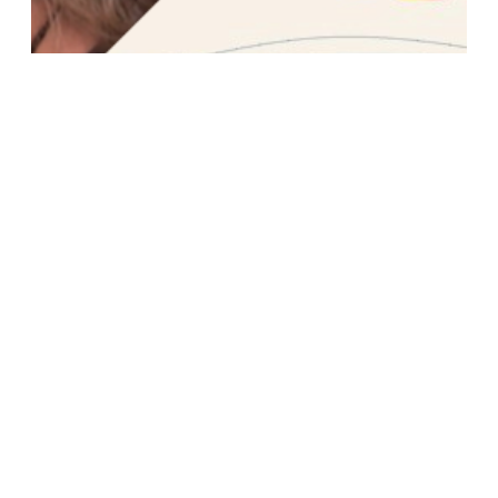
Deutschsprachige Gemeinschaften: Neues
Nikolaigespräch am 14.08.2026 online zu
sehen
Zum Artikel