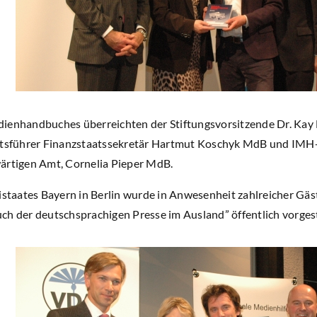
ienhandbuches überreichten der Stiftungsvorsitzende Dr. Kay 
sführer Finanzstaatssekretär Hartmut Koschyk MdB und IMH-G
ärtigen Amt, Cornelia Pieper MdB.
istaates Bayern in Berlin wurde in Anwesenheit zahlreicher Gäst
ch der deutschsprachigen Presse im Ausland” öffentlich vorgest