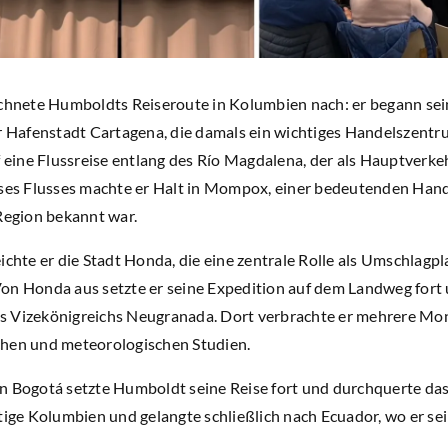
ichnete Humboldts Reiseroute in Kolumbien nach: er begann se
er Hafenstadt Cartagena, die damals ein wichtiges Handelszent
f eine Flussreise entlang des Río Magdalena, der als Hauptverk
ses Flusses machte er Halt in Mompox, einer bedeutenden Handel
 Region bekannt war.
ichte er die Stadt Honda, die eine zentrale Rolle als Umschlag
on Honda aus setzte er seine Expedition auf dem Landweg fort 
s Vizekönigreichs Neugranada. Dort verbrachte er mehrere Mo
chen und meteorologischen Studien.
n Bogotá setzte Humboldt seine Reise fort und durchquerte da
utige Kolumbien und gelangte schließlich nach Ecuador, wo er 