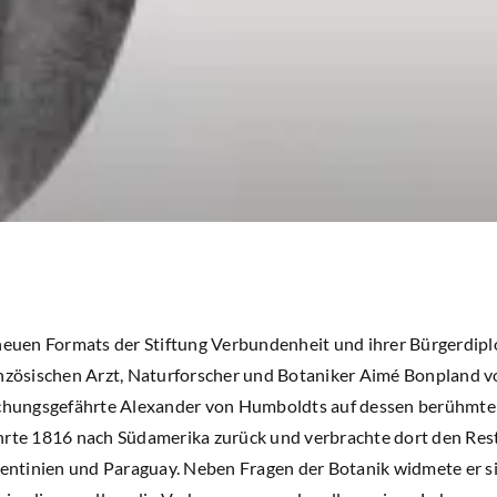
 neuen Formats der Stiftung Verbundenheit und ihrer Bürgerdip
anzösischen Arzt, Naturforscher und Botaniker Aimé Bonpland vo
rschungsgefährte Alexander von Humboldts auf dessen berühmt
hrte 1816 nach Südamerika zurück und verbrachte dort den Rest
rgentinien und Paraguay. Neben Fragen der Botanik widmete er si