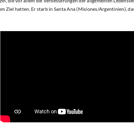
in, die vor allem die Verbesserungen der allgemeinen Lebensver
 Ziel hatten. Er starb in Santa Ana (Misiones/Argentinien), da