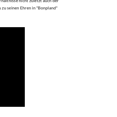
hältnisse nicht zuletzt auch der
s zu seinen Ehren in "Bonpland"