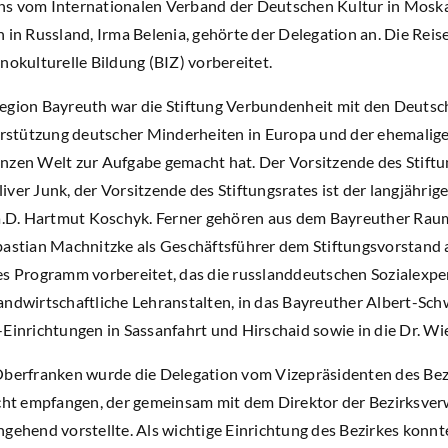
ns vom Internationalen Verband der Deutschen Kultur in Moska
 in Russland, Irma Belenia, gehörte der Delegation an. Die Rei
nokulturelle Bildung (BIZ) vorbereitet.
egion Bayreuth war die Stiftung Verbundenheit mit den Deutsch
terstützung deutscher Minderheiten in Europa und der ehemali
nzen Welt zur Aufgabe gemacht hat. Der Vorsitzende des Stiftu
iver Junk, der Vorsitzende des Stiftungsrates ist der langjähr
r a.D. Hartmut Koschyk. Ferner gehören aus dem Bayreuther Ra
bastian Machnitzke als Geschäftsführer dem Stiftungsvorstand 
es Programm vorbereitet, das die russlanddeutschen Sozialexpe
andwirtschaftliche Lehranstalten, in das Bayreuther Albert-Sch
Einrichtungen in Sassanfahrt und Hirschaid sowie in die Dr. Wi
 Oberfranken wurde die Delegation vom Vizepräsidenten des Be
echt empfangen, der gemeinsam mit dem Direktor der Bezirksver
ngehend vorstellte. Als wichtige Einrichtung des Bezirkes konn