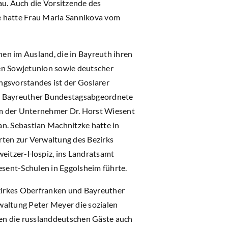
u. Auch die Vorsitzende des
se hatte Frau Maria Sannikova vom
en im Ausland, die in Bayreuth ihren
gen Sowjetunion sowie deutscher
ngsvorstandes ist der Goslarer
ige Bayreuther Bundestagsabgeordnete
um der Unternehmer Dr. Horst Wiesent
an. Sebastian Machnitzke hatte in
rten zur Verwaltung des Bezirks
weitzer-Hospiz, ins Landratsamt
esent-Schulen in Eggolsheim führte.
zirkes Oberfranken und Bayreuther
waltung Peter Meyer die sozialen
ten die russlanddeutschen Gäste auch