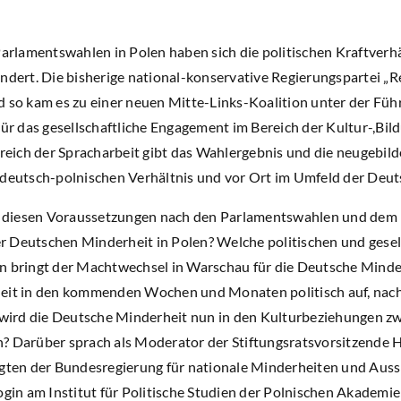
arlamentswahlen in Polen haben sich die politischen Kraftverh
dert. Die bisherige national-konservative Regierungspartei „R
 so kam es zu einer neuen Mitte-Links-Koalition unter der Fü
ür das gesellschaftliche Engagement im Bereich der Kultur-,Bil
reich der Spracharbeit gibt das Wahlergebnis und die neugebil
deutsch-polnischen Verhältnis und vor Ort im Umfeld der Deut
r diesen Voraussetzungen nach den Parlamentswahlen und dem
er Deutschen Minderheit in Polen? Welche politischen und gese
bringt der Machtwechsel in Warschau für die Deutsche Minderhe
it in den kommenden Wochen und Monaten politisch auf, nach
 wird die Deutsche Minderheit nun in den Kulturbeziehungen z
 Darüber sprach als Moderator der Stiftungsratsvorsitzende H
gten der Bundesregierung für nationale Minderheiten und Auss
gin am Institut für Politische Studien der Polnischen Akademi