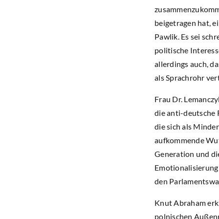
zusammenzukommen.
beigetragen hat, e
Pawlik. Es sei sch
politische Interes
allerdings auch, d
als Sprachrohr ver
Frau Dr. Lemanczyk
die anti-deutsche 
die sich als Minde
aufkommende Wut, 
Generation und di
Emotionalisierung
den Parlamentswah
Knut Abraham erklä
polnischen Außenm