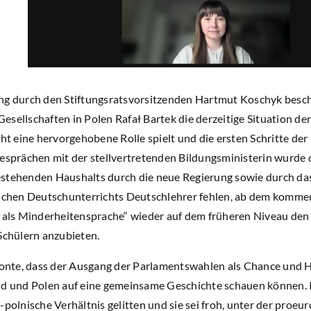
g durch den Stiftungsratsvorsitzenden Hartmut Koschyk besch
 Gesellschaften in Polen Rafał Bartek die derzeitige Situation d
ht eine hervorgehobene Rolle spielt und die ersten Schritte d
sprächen mit der stellvertretenden Bildungsministerin wurde d
tehenden Haushalts durch die neue Regierung sowie durch das
ichen Deutschunterrichts Deutschlehrer fehlen, ab dem kommen
 als Minderheitensprache“ wieder auf dem früheren Niveau den
Schülern anzubieten.
tonte, dass der Ausgang der Parlamentswahlen als Chance und 
d und Polen auf eine gemeinsame Geschichte schauen können. I
polnische Verhältnis gelitten und sie sei froh, unter der proe