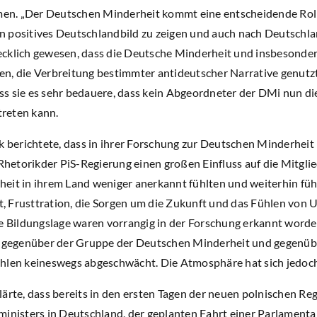
 „Der Deutschen Minderheit kommt eine entscheidende Rolle
in positives Deutschlandbild zu zeigen und auch nach Deutschlan
recklich gewesen, dass die Deutsche Minderheit und insbesonder
sen, die Verbreitung bestimmter antideutscher Narrative genut
ass sie es sehr bedauere, dass kein Abgeordneter der DMi nun d
treten kann.
 berichtete, dass in ihrer Forschung zur Deutschen Minderheit
Rhetorikder PiS-Regierung einen großen Einfluss auf die Mitgli
rheit in ihrem Land weniger anerkannt fühlten und weiterhin fü
Frusttration, die Sorgen um die Zukunft und das Fühlen von Un
e Bildungslage waren vorrangig in der Forschung erkannt worden
 gegenüber der Gruppe der Deutschen Minderheit und gegenübe
len keineswegs abgeschwächt. Die Atmosphäre hat sich jedoch 
rte, dass bereits in den ersten Tagen der neuen polnischen Reg
inisters in Deutschland, der geplanten Fahrt einer Parlamenta