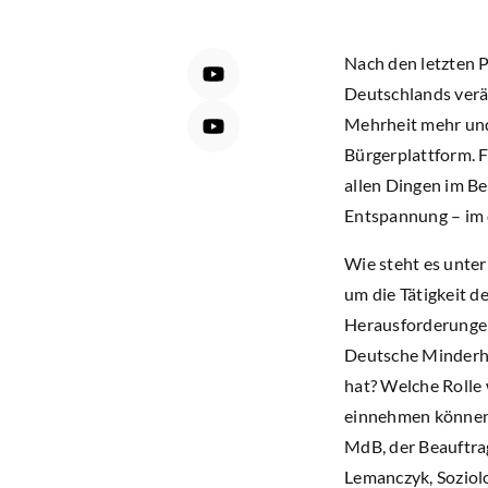
Nach den letzten P
Deutschlands verän
Mehrheit mehr und
Bürgerplattform. F
allen Dingen im Be
Entspannung – im 
Wie steht es unte
um die Tätigkeit d
Herausforderungen 
Deutsche Minderhe
hat? Welche Rolle
einnehmen können?
MdB, der Beauftra
Lemanczyk, Soziolo