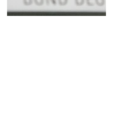
Ein unermüdlicher Brückenbauer: Hinrich
Jürgensen als prägende Leitfigur der
Deutschen Minderheit
Zum Artikel