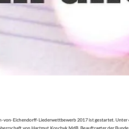
h-von-Eichendorff-Liederwettbewerb 2017 ist gestartet. Unter d
mherrschaft von Hartmut Koschyk MdB, Beauftragter der Bundes