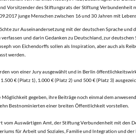
nd Vorsitzender des Stiftungsrats der Stiftung Verbundenheit
0.09.2017 junge Menschen zwischen 16 und 30 Jahren mit Lebens
chte zur Auseinandersetzung mit der deutschen Sprache und d
 zu verfassen und darin Gedanken zu Deutschland, zur deutschen
seph von Eichendorffs sollen als Inspiration, aber auch als Rei
asst werden.
rden von einer Jury ausgewählt und in Berlin öffentlichkeitswi
.500 € (Platz 1), 1.000 € (Platz 2) und 500 € (Platz 3) ausgezei
ie Möglichkeit gegeben, ihre Beiträge noch einmal dem anwese
ehn Bestnominierten einer breiten Öffentlichkeit vorstellen.
rt vom Auswärtigen Amt, der Stiftung Verbundenheit mit den D
riums für Arbeit und Soziales, Familie und Integration und der 