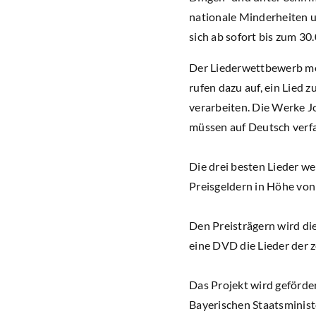
nationale Minderheiten u
sich ab sofort bis zum 3
Der Liederwettbewerb mö
rufen dazu auf, ein Lied
verarbeiten. Die Werke Jo
müssen auf Deutsch verf
Die drei besten Lieder we
Preisgeldern in Höhe von 1
Den Preisträgern wird d
eine DVD die Lieder der z
Das Projekt wird geförde
Bayerischen Staatsministe