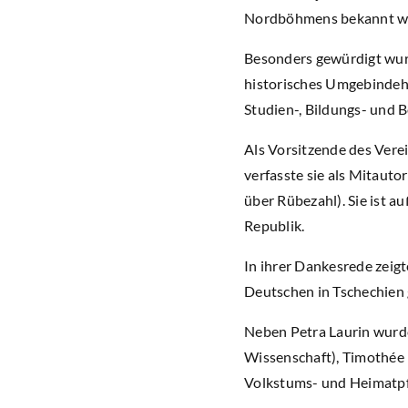
Nordböhmens bekannt war,
Besonders gewürdigt wurd
historisches Umgebindeha
Studien-, Bildungs- und 
Als Vorsitzende des Vere
verfasste sie als Mitauto
über Rübezahl). Sie ist 
Republik.
In ihrer Dankesrede zeigt
Deutschen in Tschechien
Neben Petra Laurin wurden
Wissenschaft), Timothée D
Volkstums- und Heimatpf