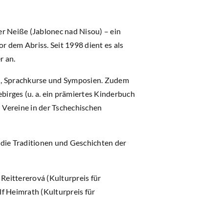
r Neiße (Jablonec nad Nisou) – ein
 dem Abriss. Seit 1998 dient es als
r an.
en, Sprachkurse und Symposien. Zudem
birges (u. a. ein prämiertes Kinderbuch
 Vereine in der Tschechischen
m die Traditionen und Geschichten der
Reittererová (Kulturpreis für
lf Heimrath (Kulturpreis für