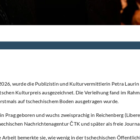
2026, wurde die Publizistin und Kulturvermittlerin Petra Laurin
chen Kulturpreis ausgezeichnet. Die Verleihung fand im Rahm
r erstmals auf tschechischem Boden ausgetragen wurde.
n Prag geboren und wuchs zweisprachig in Reichenberg (Liberec)
echischen Nachrichtenagentur ČTK und später als freie Journal
e Arbeit bemerkte sie, wie wenig in der tschechischen Öffentlic