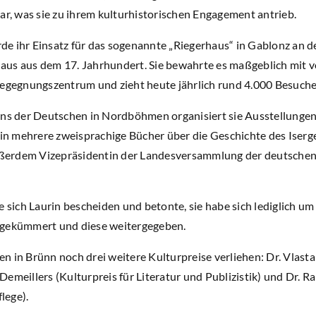
 was sie zu ihrem kulturhistorischen Engagement antrieb.
e ihr Einsatz für das sogenannte „Riegerhaus“ in Gablonz an de
us aus dem 17. Jahrhundert. Sie bewahrte es maßgeblich mit vor
Begegnungszentrum und zieht heute jährlich rund 4.000 Besuche
ins der Deutschen in Nordböhmen organisiert sie Ausstellung
rin mehrere zweisprachige Bücher über die Geschichte des Iserge
außerdem Vizepräsidentin der Landesversammlung der deutschen
e sich Laurin bescheiden und betonte, sie habe sich lediglich u
 gekümmert und diese weitergegeben.
 in Brünn noch drei weitere Kulturpreise verliehen: Dr. Vlasta 
emeillers (Kulturpreis für Literatur und Publizistik) und Dr. Ra
lege).