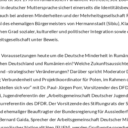
 in deutscher Muttersprache sichert einerseits die Identitätsb
s auch bei anderen Minderheiten und der Mehrheitsgesellschaft 
l des ehemaligen Bürgermeisters von Hermannstadt (Sibiu), Kl
hen Grad sozialer, kultureller und politischer Integration sow
itsgesellschaft unter Beweis.
n Voraussetzungen heute um die Deutsche Minderheit in Rumäni
hen Deutschland und Rumänien ein? Welche Zukunftsaussichten
 und -strategischer Veränderungen? Darüber spricht Moderator 
g Verbundenheit und Projektkoordinator für Polen, im Rahmen 
tellen sich vor“ mit Dr. Paul-Jürgen Porr, Vorsitzender des DF
, Jugendreferentin der „Arbeitsgemeinschaft Deutscher Jugen
turreferentin des DFDR. Der Vorsitzende des Stiftungsrats der 
 ehemaliger Beauftragter der Bundesregierung für Aussiedlerf
Bernard Gaida, Sprecher der Arbeitsgemeinschaft Deutscher M
uropäischer Nationalitäten (FUEN), werden Grußworte sprechen