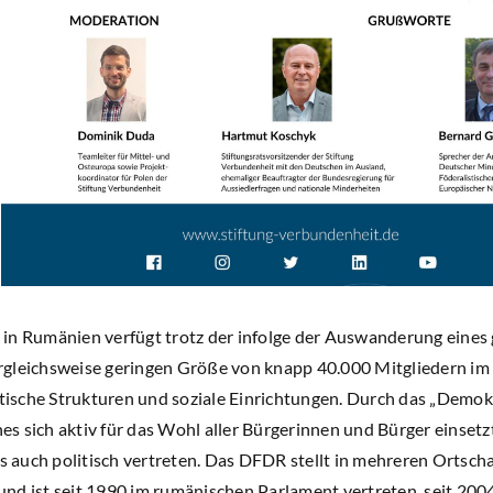
in Rumänien verfügt trotz der infolge der Auswanderung eines 
gleichsweise geringen Größe von knapp 40.000 Mitgliedern im 
litische Strukturen und soziale Einrichtungen. Durch das „Demo
s sich aktiv für das Wohl aller Bürgerinnen und Bürger einsetz
ls auch politisch vertreten. Das DFDR stellt in mehreren Ortsc
nd ist seit 1990 im rumänischen Parlament vertreten, seit 20