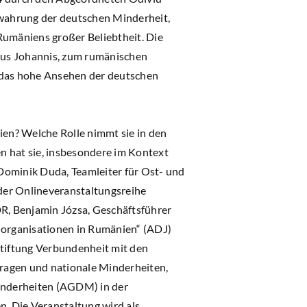
ewahrung der deutschen Minderheit,
Rumäniens großer Beliebtheit. Die
aus Johannis, zum rumänischen
ie das hohe Ansehen der deutschen
en? Welche Rolle nimmt sie in den
 hat sie, insbesondere im Kontext
Dominik Duda, Teamleiter für Ost- und
der Onlineveranstaltungsreihe
DR, Benjamin Józsa, Geschäftsführer
dorganisationen in Rumänien“ (ADJ)
Stiftung Verbundenheit mit den
ragen und nationale Minderheiten,
inderheiten (AGDM) in der
. Die Veranstaltung wird als