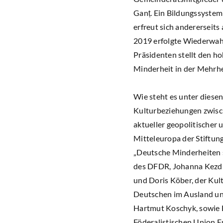
Ganț. Ein Bildungssystem
erfreut sich andererseit
2019 erfolgte Wiederwah
Präsidenten stellt den ho
Minderheit in der Mehrhe
Wie steht es unter diese
Kulturbeziehungen zwisc
aktueller geopolitischer
Mitteleuropa der Stiftun
„Deutsche Minderheiten s
des DFDR, Johanna Kezdi
und Doris Köber, der Kul
Deutschen im Ausland und
Hartmut Koschyk, sowie 
Föderalistischen Union E