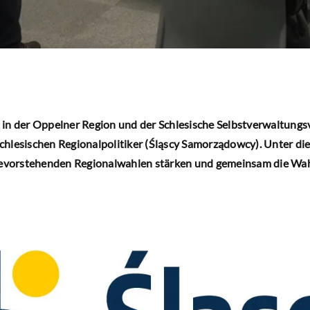
in der Oppelner Region und der Schlesische Selbstverwaltungs
 Schlesischen Regionalpolitiker (Śląscy Samorządowcy). Unter di
bevorstehenden Regionalwahlen stärken und gemeinsam die Wah