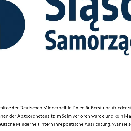
mitee der Deutschen Minderheit in Polen äußerst unzufrieden
enen der Abgeordnetensitz im Sejm verloren wurde und kein 
eutsche Minderheit intern ihre politische Ausrichtung. War sie s