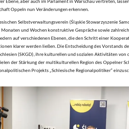
r Ebene, aber auch im Parlament in Warschau vertreten, lasse
chaft Oppeln nun Veränderungen erkennen.
sischen Selbstverwaltungsverein (Śląskie Stowarzyszenie Sam
en Monaten und Wochen konstruktive Gespräche sowie zahlreich
edern auf verschiedenen Ebenen, die den Schritt einer Koopera
ionen klarer werden ließen. Die Entscheidung des Vorstands der
hlesien (SKGD), ihre kulturellen und sozialen Aktivitäten von 
ielen der Stärkung der multikulturellen Region des Oppelner S
nalpolitischen Projekts „Schlesische Regionalpolitiker“ einzusc