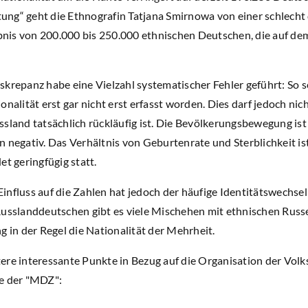
ng“ geht die Ethnografin Tatjana Smirnowa von einer schlecht
gebnis von 200.000 bis 250.000 ethnischen Deutschen, die auf de
krepanz habe eine Vielzahl systematischer Fehler geführt: So s
onalität erst gar nicht erst erfasst worden. Dies darf jedoch ni
sland tatsächlich rückläufig ist. Die Bevölkerungsbewegung ist
n negativ. Das Verhältnis von Geburtenrate und Sterblichkeit i
et geringfügig statt.
nfluss auf die Zahlen hat jedoch der häufige Identitätswechsel 
Russlanddeutschen gibt es viele Mischehen mit ethnischen Rus
g in der Regel die Nationalität der Mehrheit.
re interessante Punkte in Bezug auf die Organisation der Volks
e der "MDZ":