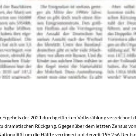
n Ergebnis der 2021 durchgeführten Volkszählung verzeichnet 
zu dramatischen Rückgang. Ggegenüber dem letzten Zensus von 
ationalität um die Hälfte verringert auf derzeit 196.256 Deuts