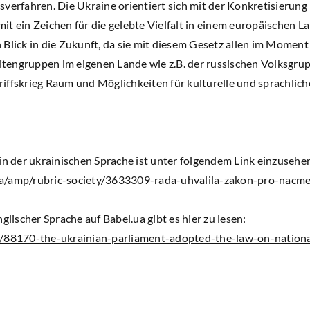
verfahren. Die Ukraine orientiert sich mit der Konkretisierung
t ein Zeichen für die gelebte Vielfalt in einem europäischen La
Blick in die Zukunft, da sie mit diesem Gesetz allen im Moment
engruppen im eigenen Lande wie z.B. der russischen Volksgrup
iffskrieg Raum und Möglichkeiten für kulturelle und sprachlic
in der ukrainischen Sprache ist unter folgendem Link einzusehe
a/amp/rubric-society/3633309-rada-uhvalila-zakon-pro-nacme
glischer Sprache auf Babel.ua gibt es hier zu lesen:
s/88170-the-ukrainian-parliament-adopted-the-law-on-nationa