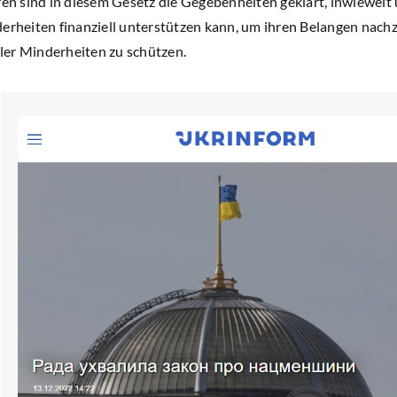
ren sind in diesem Gesetz die Gegebenheiten geklärt, inwieweit
derheiten finanziell unterstützen kann, um ihren Belangen nach
er Minderheiten zu schützen.