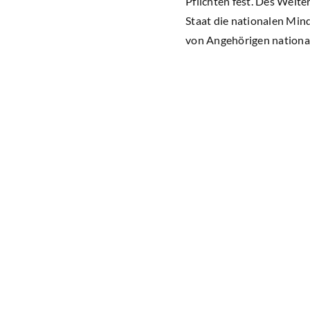
Pflichten fest. Des Weite
Staat die nationalen Min
von Angehörigen national