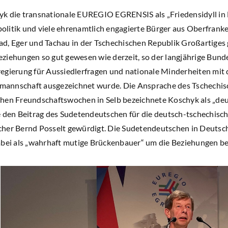
k die transnationale EUREGIO EGRENSIS als „Friedensidyll in E
litik und viele ehrenamtlich engagierte Bürger aus Oberfranke
d, Eger und Tachau in der Tschechischen Republik Großartiges g
iehungen so gut gewesen wie derzeit, so der langjährige Bundes
egierung für Aussiedlerfragen und nationale Minderheiten mi
annschaft ausgezeichnet wurde. Die Ansprache des Tschechisc
hen Freundschaftswochen in Selb bezeichnete Koschyk als „deu
e den Beitrag des Sudetendeutschen für die deutsch-tschechisc
her Bernd Posselt gewürdigt. Die Sudetendeutschen in Deutsch
abei als „wahrhaft mutige Brückenbauer“ um die Beziehungen be