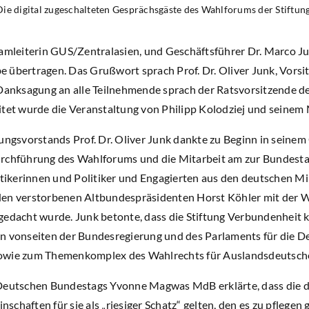
Die digital zugeschalteten Gesprächsgäste des Wahlforums der Stiftu
eamleiterin GUS/Zentralasien, und Geschäftsführer Dr. Marco J
 übertragen. Das Grußwort sprach Prof. Dr. Oliver Junk, Vorsi
 Danksagung an alle Teilnehmende sprach der Ratsvorsitzende d
itet wurde die Veranstaltung von Philipp Kolodziej und seine
tungsvorstands Prof. Dr. Oliver Junk dankte zu Beginn in seine
urchführung des Wahlforums und die Mitarbeit am zur Bundes
litikerinnen und Politiker und Engagierten aus den deutschen 
den verstorbenen Altbundespräsidenten Horst Köhler mit der W
gedacht wurde. Junk betonte, dass die Stiftung Verbundenheit 
n vonseiten der Bundesregierung und des Parlaments für die D
owie zum Themenkomplex des Wahlrechts für Auslandsdeutsche
 Deutschen Bundestags Yvonne Magwas MdB erklärte, dass die 
chaften für sie als „riesiger Schatz“ gelten, den es zu pflegen 