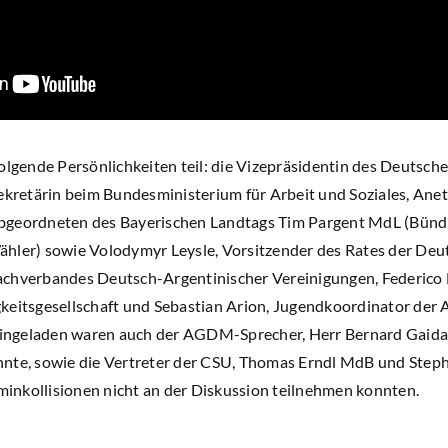
gende Persönlichkeiten teil: die Vizepräsidentin des Deuts
sekretärin beim Bundesministerium für Arbeit und Soziales, A
bgeordneten des Bayerischen Landtags Tim Pargent MdL (Bünd
hler) sowie Volodymyr Leysle, Vorsitzender des Rates der Deuts
chverbandes Deutsch-Argentinischer Vereinigungen, Federico 
keitsgesellschaft und Sebastian Arion, Jugendkoordinator der
ngeladen waren auch der AGDM-Sprecher, Herr Bernard Gaida, d
nnte, sowie die Vertreter der CSU, Thomas Erndl MdB und Step
nkollisionen nicht an der Diskussion teilnehmen konnten.