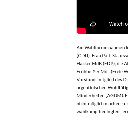
Am Wahlforum nahmen fol
(CDU), Frau Parl. Staats
Hacker MdB (FDP), die A
Frühbeißer MdL (Freie Wä
Vorstandsmitglied des Da
argentinischen Wohltätig
Minderheiten (AGDM). Ei
nicht möglich machen ko
wahlkampfbedingten Termi