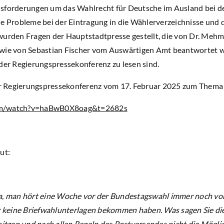
usforderungen um das Wahlrecht für Deutsche im Ausland bei d
ie Probleme bei der Eintragung in die Wählerverzeichnisse und 
wurden Fragen der Hauptstadtpresse gestellt, die von Dr. Me
owie von Sebastian Fischer vom Auswärtigen Amt beantwortet w
 der Regierungspressekonferenz zu lesen sind.
der Regierungspressekonferenz vom 17. Februar 2025 zum Thema
om/watch?v=haBwB0X8oag&t=2682s
ut:
a, man hört eine Woche vor der Bundestagswahl immer noch von
er keine Briefwahlunterlagen bekommen haben. Was sagen Sie die
sitzen und nach allen Regeln des Postversandes nicht die Mögli