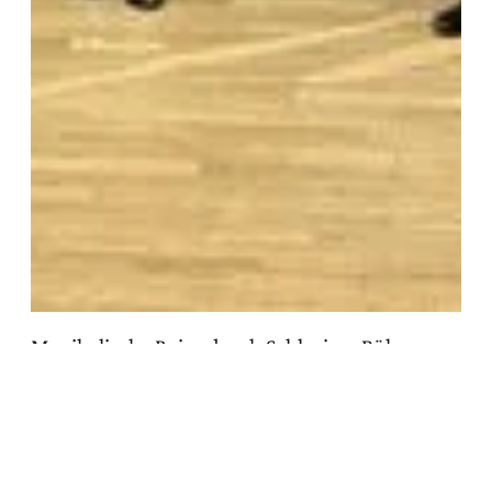
Musikalische Reise durch Schlesien, Böhmen
und Mähren: Sudetendeutsche Zeitung
berichtet
Zum Artikel