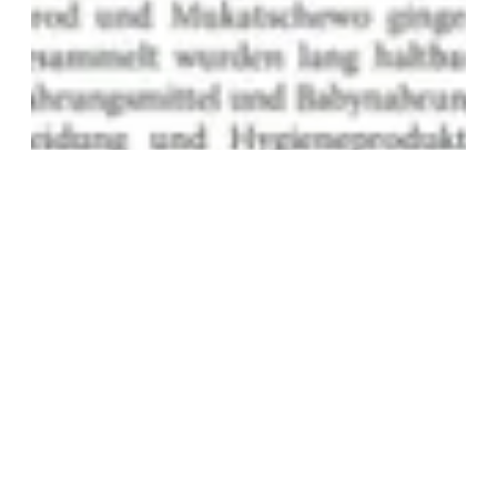
Moskauer Deutsche Zeitung berichtet über
„Humanitäre Brücke Oberfranken –
Transkarpatien“
Zum Artikel