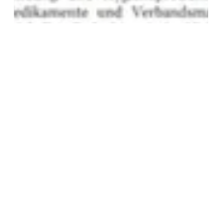
Moskauer Deutsche Zeitung berichtet über
„Humanitäre Brücke Oberfranken –
Transkarpatien“
Zum Artikel