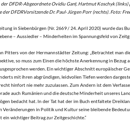
lt der DFDR-Abgeordnete Ovidiu Ganț. Hartmut Koschyk (links) p
 der DFDRVorsitzende Dr. Paul-Jürgen Porr (rechts). Foto: Fr
itung in Siebenbürgen (Nr. 2669 / 24. April 2020) wurde das 
riebene – Aussiedler – Minderheiten im Spannungsfeld von Zeitg
nn Pitters von der Hermannstädter Zeitung: „Betrachtet man di
ektive, so muss zum Einen die höchste Anerkennung in Bezug a
s ausgesprochen werden. Ein wichtiger Abschnitt europäischer Ge
nderts mit ihren abgründigen, leidvollen Tiefen werden dargeste
recht hinfort nie mehr zuzulassen. Zum Andern ist dem Verfass
erade auch Rumänien und die deutsche Minderheit unseres Land
en bedacht hat. In der Tat hat der im Buch entfaltete Dreiklang
en Veränderungen in Politik und Kultur seine bleibende Bedeutun
 ein wichtiger Beitrag zur Zeitgeschichte.“