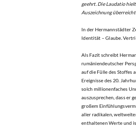
geehrt. Die Laudatio hie
Auszeichnung überreichte
In der Hermannstädter Ze
Identität – Glaube. Vert
Als Fazit schreibt Herma
rumäniendeutscher Persp
auf die Fülle des Stoffe
Ereignisse des 20. Jahrhu
solch millionenfaches Un
auszusprechen, dass er g
großem Einfühlungsvermög
aller radikalen, weltweit
enthaltenen Werte und ist