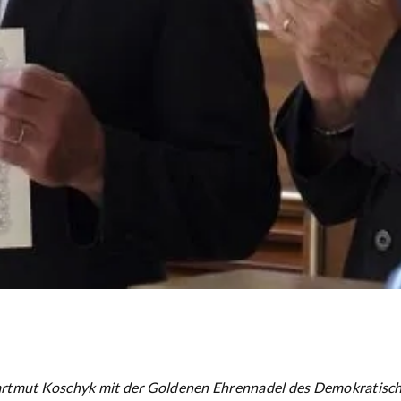
artmut Koschyk mit der Goldenen Ehrennadel des Demokratisc