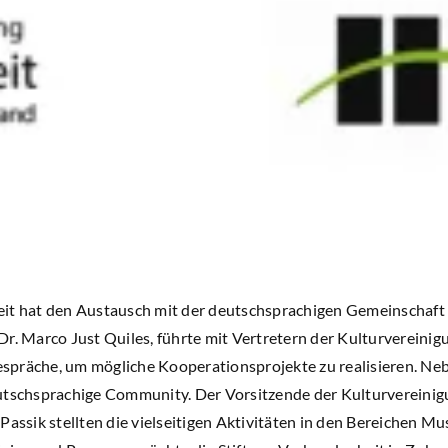
it hat den Austausch mit der deutschsprachigen Gemeinschaft 
Dr. Marco Just Quiles, führte mit Vertretern der Kulturvereini
präche, um mögliche Kooperationsprojekte zu realisieren. Neb
eutschsprachige Community. Der Vorsitzende der Kulturvereini
Passik stellten die vielseitigen Aktivitäten in den Bereichen M