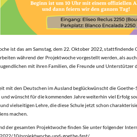
che ist das am Samstag, dem 22. Oktober 2022, stattfindende 
beiten während der Projektwoche vorgestellt werden, als auch e
Jugendlichen mit ihren Familien, die Freunde und Unterstützer d
eit mit den Deutschen im Ausland beglückwünscht die Goethe-S
 und wünscht für die kommenden Jahre weiterhin viel Erfolg so
nd vielseitigen Lehre, die diese Schule jetzt schon charakterisi
iens machen.
 der gesamten Projektwoche finden Sie unter folgender Intern
e/2022/10/projektwoche-und-goethe-fest/