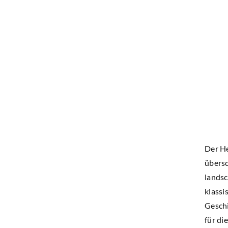
Der He
übersc
landsc
klassi
Geschi
für di