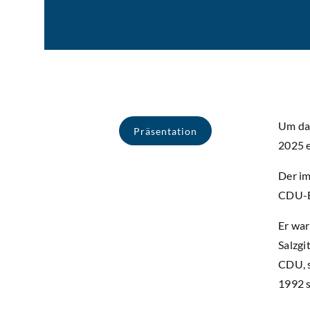
Um das
Präsentation
2025 e
Der im
CDU-Bu
Er war
Salzgi
CDU, s
1992 s