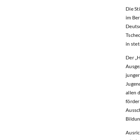
Die St
im Ber
Deutsc
Tschec
in ste
Der „H
Ausgez
junger
Jugend
allen 
förder
Aussch
Bildun
Ausric