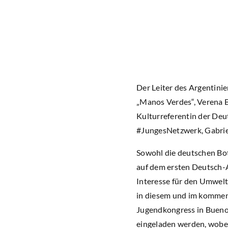
Der Leiter des Argentinie
„Manos Verdes“, Verena B
Kulturreferentin der Deut
#JungesNetzwerk, Gabriel
Sowohl die deutschen Bo
auf dem ersten Deutsch-
Interesse für den Umwel
in diesem und im kommen
Jugendkongress in Buenos
eingeladen werden, wobei