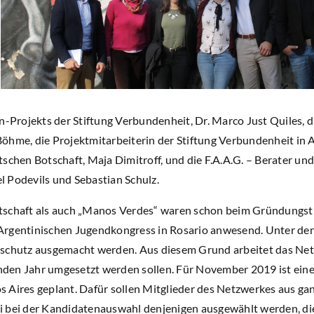
n-Projekts der Stiftung Verbundenheit, Dr. Marco Just Quiles, d
öhme, die Projektmitarbeiterin der Stiftung Verbundenheit in 
schen Botschaft, Maja Dimitroff, und die F.A.A.G. – Berater und
 Podevils und Sebastian Schulz.
tschaft als auch „Manos Verdes“ waren schon beim Gründungstr
Argentinischen Jugendkongress in Rosario anwesend. Unter den
tschutz ausgemacht werden. Aus diesem Grund arbeitet das N
den Jahr umgesetzt werden sollen. Für November 2019 ist eine
 Aires geplant. Dafür sollen Mitglieder des Netzwerkes aus ga
 bei der Kandidatenauswahl denjenigen ausgewählt werden, die