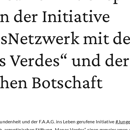
 der Initiative
sNetzwerk mit de
 Verdes“ und der
hen Botschaft
undenheit und der F.A.A.G. ins Leben gerufene Initiative
#Jung
h-argentinischen Stiftung „Manos Verdes“ einen gemeinsamen A