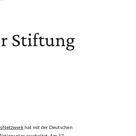
r Stiftung
esNetzwerk
hat mit der Deutschen
ktionsplan erarbeitet. Am 17.