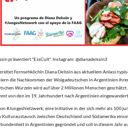
sin präsentiert "EssCult". Instagram: @dianadelssin3
ereitet Fernsehköchin Diana Delssin aus aktuellem Anlass typi
feiern die Nachkommen der Wolgadeutschen in Argentinien ihren 
tschen Wurzeln wird auf über 2 Millionen Menschen geschätzt. 
ammt von den im 19. Jahrhundert nach Argentinien eingewander
 von #JungesNetzwerk; eine Initiative in der sich mehr als 100 
n Kulturaustausch zwischen Deutschland und Südamerika einset
rbundenheit in Argentinien gegründet und soll in diesem Jahr a