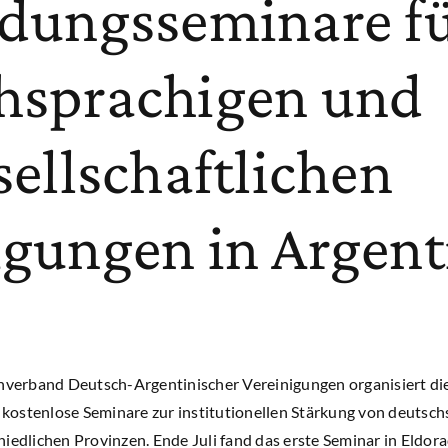
ldungsseminare f
hsprachigen und
sellschaftlichen
igungen in Argent
erband Deutsch-Argentinischer Vereinigungen organisiert die
ostenlose Seminare zur institutionellen Stärkung von deutschs
iedlichen Provinzen. Ende Juli fand das erste Seminar in Eldora