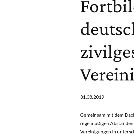
Fortbi
deutsc
zivilge
Verein
31.08.2019
Gemeinsam mit dem Dachv
regelmäßigen Abständen k
Vereinigungen in untersch