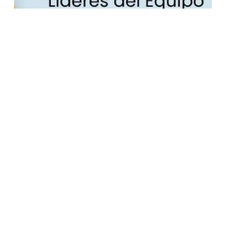
#JungesPalooza 2026: Online-Festival für
Bürgerdiplomatie und bilaterale