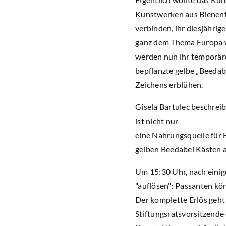
Kunstwerken aus Bienenfu
verbinden, ihr diesjähri
ganz dem Thema Europa w
werden nun ihr temporär
bepflanzte gelbe „Beeda
Zeichens erblühen.
Gisela Bartulec beschrei
ist nicht nur
eine Nahrungsquelle für B
gelben Beedabei Kästen a
Um 15:30 Uhr, nach eini
"auflösen": Passanten k
Der komplette Erlös geht
Stiftungsratsvorsitzende