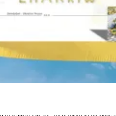
stlerduo Peter H. Kalb und Gisela M Bartulec, die seit Jahren u