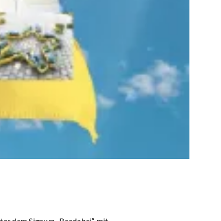
nter dem Signum „
Beedabei
“ mit