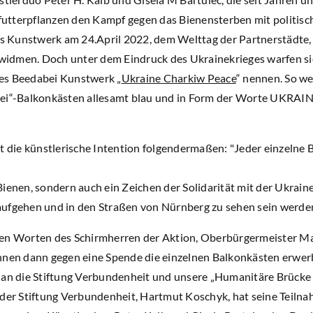
tterpflanzen den Kampf gegen das Bienensterben mit politisch
ges Kunstwerk am 24.April 2022, dem Welttag der Partnerstädte
idmen. Doch unter dem Eindruck des Ukrainekrieges warfen si
es Beedabei Kunstwerk „
Ukraine Charkiw Peace
“ nennen. So w
bei“-Balkonkästen allesamt blau und in Form der Worte UKRAI
bt die künstlerische Intention folgendermaßen: "Jeder einzeln
ienen, sondern auch ein Zeichen der Solidarität mit der Ukrain
ufgehen und in den Straßen von Nürnberg zu sehen sein werden
gen Worten des Schirmherren der Aktion, Oberbürgermeister Ma
önnen dann gegen eine Spende die einzelnen Balkonkästen erwe
 an die Stiftung Verbundenheit und unsere „Humanitäre Brücke
 der Stiftung Verbundenheit, Hartmut Koschyk, hat seine Teilna