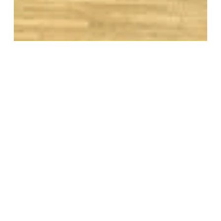
Musikalische Reise durch Schlesien, Böhmen
und Mähren: Sudetendeutsche Zeitung
berichtet
Zum Artikel