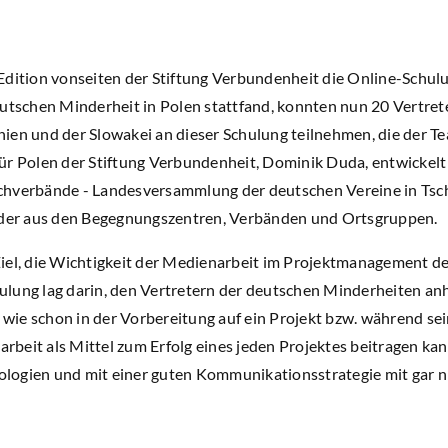
Edition vonseiten der Stiftung Verbundenheit die Online-Schu
eutschen Minderheit in Polen stattfand, konnten nun 20 Vertre
ien und der Slowakei an dieser Schulung teilnehmen, die der Te
ür Polen der Stiftung Verbundenheit, Dominik Duda, entwickelt
chverbände - Landesversammlung der deutschen Vereine in Tsc
ieder aus den Begegnungszentren, Verbänden und Ortsgruppen.
iel, die Wichtigkeit der Medienarbeit im Projektmanagement d
lung lag darin, den Vertretern der deutschen Minderheiten an
, wie schon in der Vorbereitung auf ein Projekt bzw. während sei
beit als Mittel zum Erfolg eines jeden Projektes beitragen ka
logien und mit einer guten Kommunikationsstrategie mit gar n