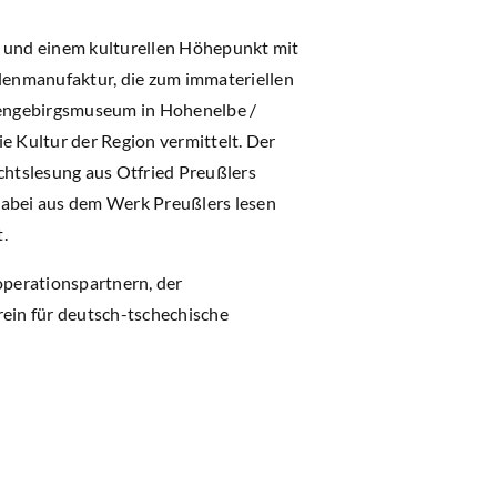
 und einem kulturellen Höhepunkt mit
rlenmanufaktur, die zum immateriellen
sengebirgsmuseum in Hohenelbe /
e Kultur der Region vermittelt. Der
chtslesung aus Otfried Preußlers
dabei aus dem Werk Preußlers lesen
.
operationspartnern, der
ein für deutsch-tschechische