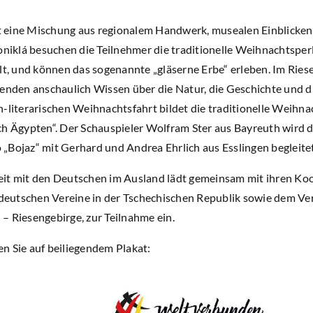
 eine Mischung aus regionalem Handwerk, musealen Einblicken
Poniklá besuchen die Teilnehmer die traditionelle Weihnachtspe
, und können das sogenannte „gläserne Erbe“ erleben. Im Rie
enden anschaulich Wissen über die Natur, die Geschichte und di
h-literarischen Weihnachtsfahrt bildet die traditionelle Weihna
ch Ägypten“. Der Schauspieler Wolfram Ster aus Bayreuth wird 
„Bojaz“ mit Gerhard und Andrea Ehrlich aus Esslingen begleitet
it mit den Deutschen im Ausland lädt gemeinsam mit ihren Ko
eutschen Vereine in der Tschechischen Republik sowie dem Ver
– Riesengebirge, zur Teilnahme ein.
n Sie auf beiliegendem Plakat: