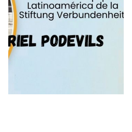
#JungesPalooza 2026: Online-Festival für
Bürgerdiplomatie und bilaterale
Zusammenarbeit