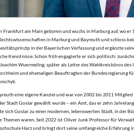
n Frankfurt am Main geboren und wuchs in Marburg auf, wo er 
Rechtswissenschaften in Marburg und Bayreuth und schloss bei
xitätsprinzip in der Bayerischen Verfassung und ergänzte sein
che Kenntnisse. Schon früh engagierte er sich politisch: zunäch
Joachim Wuermeling, später als Leiter des Wahlkreisbüros des
orchheim und ehemaligen Beauftragten der Bundesregierung für
oschyk.
ayreuth eine eigene Kanzlei und war von 2002 bis 2011 Mitglied
r Stadt Goslar gewählt wurde – ein Amt, das er zehn Jahrelang 
te sich Goslar zu einer modernen, lebenswerten Stadt, in der Bü
e Themen waren. Seit 2022 ist Oliver Junk Professor für Verwa
hschule Harz und bringt dort seine umfangreiche Erfahrung in