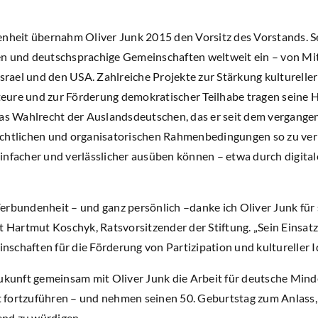
enheit übernahm Oliver Junk 2015 den Vorsitz des Vorstands. Se
en und deutschsprachige Gemeinschaften weltweit ein – von Mi
Israel und den USA. Zahlreiche Projekte zur Stärkung kultureller
Akteure und zur Förderung demokratischer Teilhabe tragen seine
das Wahlrecht der Auslandsdeutschen, das er seit dem vergangen
e rechtlichen und organisatorischen Rahmenbedingungen so zu ve
infacher und verlässlicher ausüben können – etwa durch digita
rbundenheit – und ganz persönlich –danke ich Oliver Junk für s
nt Hartmut Koschyk, Ratsvorsitzender der Stiftung. „Sein Einsat
schaften für die Förderung von Partizipation und kultureller I
Zukunft gemeinsam mit Oliver Junk die Arbeit für deutsche Min
fortzuführen – und nehmen seinen 50. Geburtstag zum Anlass, 
nd zu würdigen.