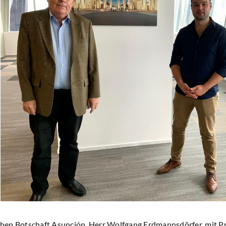
en Botschaft Asunción, Herr Wolfgang Erdmannsdörfer, mit Proj